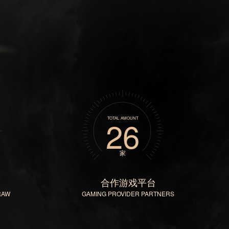
26
TOTAL AMOUNT
家
合作游戏平台
RAW
GAMING PROVIDER PARTNERS