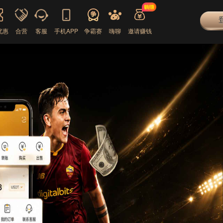
优惠
合营
客服
手机APP
争霸赛
嗨聊
邀请赚钱