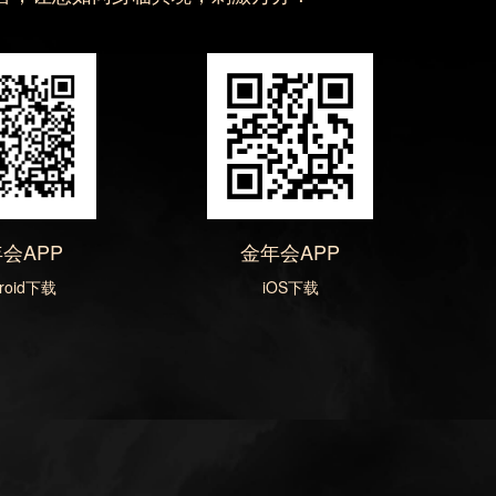
会APP
金年会APP
roid下载
iOS下载