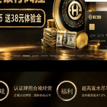
认证牌照合规经营
超高返水尽
规
福利
正规认证牌照，国际协会认可
业内最高返水1.2%